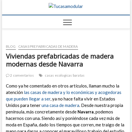
Tucasamo
TU BLOG DE
FABRICANTES DE
CASAS
BLOG
CASAS PREFABRICADAS DE MADERA
Viviendas prefabricadas de madera
modernas desde Navarra
2 comentarios
casas ecologicas baratas
Como ya he comentado en otros artículos, llaman mucho la
atención
las casas de madera y lo económicas y acogedoras
que pueden llegar a ser
, y
a no hace falta vivir en Estados
Unidos para tener
una casa de madera
. Desde nuestra propia
península, más concretamente desde
Navarra
, podemos
hacernos con una.
Siendo así y poniéndose cada vez más de
moda en España, dado los tiempos que corren, me traigo de la
mano para daros a conocer el maravilloso trabajo del estudio