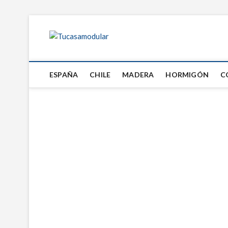
Tucasamodul
TU BLOG DE FABRICANTES DE CASAS
ESPAÑA
CHILE
MADERA
HORMIGÓN
C