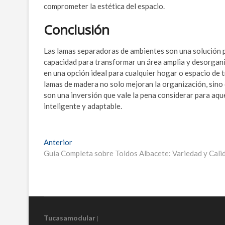
comprometer la estética del espacio.
Conclusión
Las lamas separadoras de ambientes son una solución pr
capacidad para transformar un área amplia y desorganiz
en una opción ideal para cualquier hogar o espacio de 
lamas de madera no solo mejoran la organización, sino 
son una inversión que vale la pena considerar para aqu
inteligente y adaptable.
Navegación
Entrada
Anterior
anterior:
Guía Completa sobre Toldos Albacete: Variedad y Cali
de
entradas
Tucasamodular
|