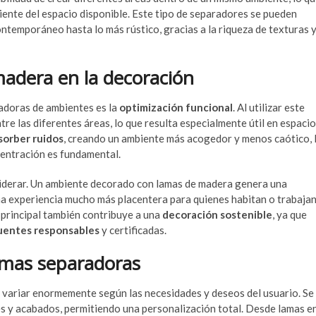
iente del espacio disponible. Este tipo de separadores se pueden
ontemporáneo hasta lo más rústico, gracias a la riqueza de texturas 
madera en la decoración
radoras de ambientes es la
optimización funcional
. Al utilizar este
tre las diferentes áreas, lo que resulta especialmente útil en espaci
sorber ruidos
, creando un ambiente más acogedor y menos caótico, 
centración es fundamental.
siderar. Un ambiente decorado con lamas de madera genera una
una experiencia mucho más placentera para quienes habitan o trabaja
 principal también contribuye a una
decoración sostenible
, ya que
uentes responsables
y certificadas.
amas separadoras
 variar enormemente según las necesidades y deseos del usuario. Se
s y acabados, permitiendo una personalización total. Desde lamas e