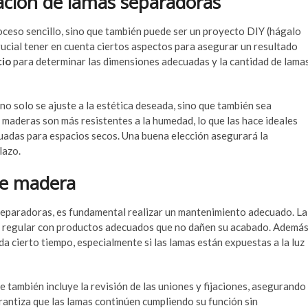
lación de lamas separadoras
oceso sencillo, sino que también puede ser un proyecto DIY (hágalo
ucial tener en cuenta ciertos aspectos para asegurar un resultado
cio
para determinar las dimensiones adecuadas y la cantidad de lama
o solo se ajuste a la estética deseada, sino que también sea
 maderas son más resistentes a la humedad, lo que las hace ideales
uadas para espacios secos. Una buena elección asegurará la
lazo.
de madera
 separadoras, es fundamental realizar un mantenimiento adecuado. La
za regular con productos adecuados que no dañen su acabado. Además
a cierto tiempo, especialmente si las lamas están expuestas a la luz
ue también incluye la revisión de las uniones y fijaciones, asegurando
rantiza que las lamas continúen cumpliendo su función sin