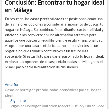
Conclusión: Encontrar tu hogar ideal
en Málaga
En resumen, las
casas prefabricadas
se posicionan como una
de las mejores opciones a considerar al momento de buscar tu
hogar en Málaga. Su combinación de
diseño
,
sostenibilidad
y
eficiencia
las convierte en una alternativa atractiva para
aquellos que buscan un equilibrio entre estilo y funcionalidad.
Al optar por una casa prefabricada, no solo inviertes en un
hogar, sino que también contribuyes a un futuro más
sostenible. Si estás listo para dar el paso hacia tu
hogar ideal
,
explorar las opciones de casas prefabricadas en Málaga es el
primer paso hacia la realización de tus sueños.
Navegación
Entrada
Anterior
anterior:
Casas de hormigón prefabricadas económicas para tu hogar
de
ideal
entradas
Entrada
Siguiente
siguiente:
Vigas de Hormigón Imitación Madera: Estilo y Durabilidad