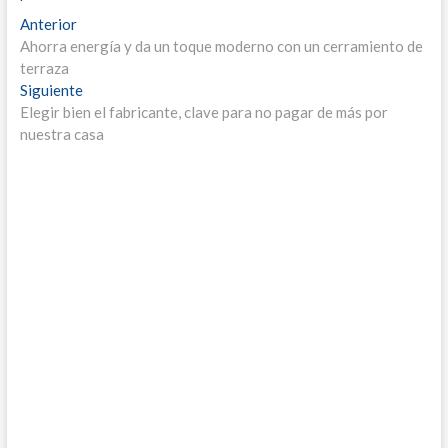
Navegación
Entrada
Anterior
anterior:
Ahorra energía y da un toque moderno con un cerramiento de
de
terraza
entradas
Entrada
Siguiente
siguiente:
Elegir bien el fabricante, clave para no pagar de más por
nuestra casa