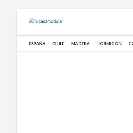
Tucasamodul
TU BLOG DE FABRICANTES DE CASAS
ESPAÑA
CHILE
MADERA
HORMIGÓN
C