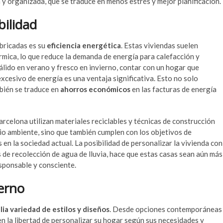
 y organizada, que se traduce en menos estrés y mejor planificación.
bilidad
bricadas es su
eficiencia energética
. Estas viviendas suelen
rmica, lo que reduce la demanda de energía para calefacción y
álido en verano y fresco en invierno, contar con un hogar que
esivo de energía es una ventaja significativa. Esto no solo
bién se traduce en
ahorros económicos
en las facturas de energía
celona utilizan materiales reciclables y técnicas de construcción
dio ambiente, sino que también cumplen con los objetivos de
en la sociedad actual. La posibilidad de personalizar la vivienda con
 de recolección de agua de lluvia, hace que estas casas sean aún más
sponsable y consciente.
erno
ia variedad de estilos y diseños
. Desde opciones contemporáneas
en la libertad de personalizar su hogar según sus necesidades y