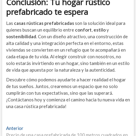
Conclusión: Tu hogar rústico
prefabricado te espera
Las
casas rústicas prefabricadas
son la solución ideal para
quienes buscan un equilibrio entre
confort
,
estilo
y
sostenibilidad
. Con un diseño atractivo, una construcción de
alta calidad y una integración perfecta en el entorno, estas
viviendas se convierten en un refugio que te acompañará en
cada etapa de tu vida. Al elegir construir con nosotros, no
solo estarás invirtiendo en un hogar, sino también en un estilo
de vida que apuesta por la naturaleza y la autenticidad.
Descubre cómo podemos ayudarte a hacer realidad el hogar
de tus sueños. Juntos, crearemos un espacio que no solo
cumplirán con tus expectativas, sino que las superará.
¡Contáctanos hoy y comienza el camino hacia tu nueva vida en
una casa rústica prefabricada!
Navegación
Entrada
Anterior
anterior:
Precio de una casa prefabricada de 100 metros cuadrados en