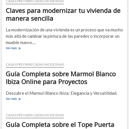
CASAS PREFABRICADAS MODERNAS
japoneses?
Claves para modernizar tu vivienda de
manera sencilla
La modernización de una vivienda es un proceso que va mucho
más allá de cambiar la pintura de las paredes o incorporar un
mueble nuevo.…
Claves
Ver más
para
modernizar
tu
CASAS PREFABRICADAS MODERNAS
vivienda
Guía Completa sobre Marmol Blanco
de
manera
Ibiza Online para Proyectos
sencilla
Descubre el Marmol Blanco Ibiza: Elegancia y Versatilidad.
Guía
Ver más
Completa
sobre
Marmol
CASAS PREFABRICADAS MODERNAS
Blanco
Guía Completa sobre el Tope Puerta
Ibiza