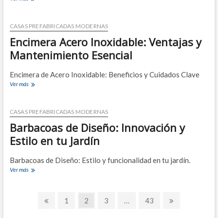
para
piscinas
a
CASAS PREFABRICADAS MODERNAS
medida:
Encimera Acero Inoxidable: Ventajas y
la
solución
Mantenimiento Esencial
perfecta
y
Encimera de Acero Inoxidable: Beneficios y Cuidados Clave
personalizada
Encimera
Ver más
Acero
Inoxidable:
Ventajas
CASAS PREFABRICADAS MODERNAS
y
Barbacoas de Diseño: Innovación y
Mantenimiento
Esencial
Estilo en tu Jardín
Barbacoas de Diseño: Estilo y funcionalidad en tu jardín.
Barbacoas
Ver más
de
Diseño:
Paginación
Innovación
Página
Página
Página
Página
Página
Página
1
2
3
…
43
y
anterior
siguiente
de
Estilo