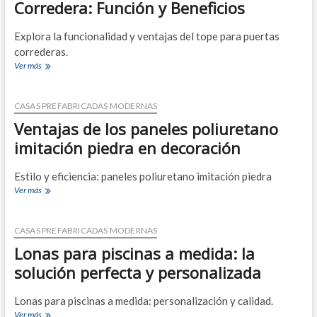
Online
Corredera: Función y Beneficios
para
Proyectos
Explora la funcionalidad y ventajas del tope para puertas
correderas.
Guía
Ver más
Completa
sobre
el
CASAS PREFABRICADAS MODERNAS
Tope
Ventajas de los paneles poliuretano
Puerta
Corredera:
imitación piedra en decoración
Función
y
Estilo y eficiencia: paneles poliuretano imitación piedra
Beneficios
Ventajas
Ver más
de
los
paneles
CASAS PREFABRICADAS MODERNAS
poliuretano
Lonas para piscinas a medida: la
imitación
piedra
solución perfecta y personalizada
en
decoración
Lonas para piscinas a medida: personalización y calidad.
Lonas
Ver más