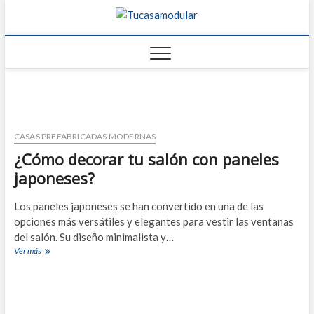
Tucasamo
TU BLOG DE
FABRICANTES DE
CASAS
CASAS PREFABRICADAS MODERNAS
¿Cómo decorar tu salón con paneles
japoneses?
Los paneles japoneses se han convertido en una de las
opciones más versátiles y elegantes para vestir las ventanas
del salón. Su diseño minimalista y…
¿Cómo
Ver más
decorar
tu
salón
con
paneles