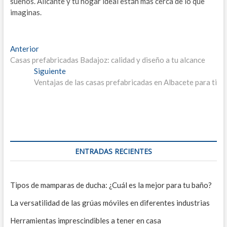
sueños. Alicante y tu hogar ideal están más cerca de lo que
imaginas.
Navegación
Entrada
Anterior
anterior:
Casas prefabricadas Badajoz: calidad y diseño a tu alcance
de
Entrada
Siguiente
entradas
siguiente:
Ventajas de las casas prefabricadas en Albacete para ti
ENTRADAS RECIENTES
Tipos de mamparas de ducha: ¿Cuál es la mejor para tu baño?
La versatilidad de las grúas móviles en diferentes industrias
Herramientas imprescindibles a tener en casa